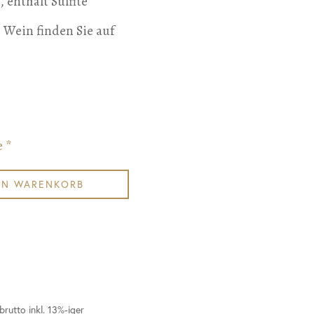
, enthält Sulfite
 Wein finden Sie auf
e *
EN WARENKORB
brutto inkl. 13%-iger