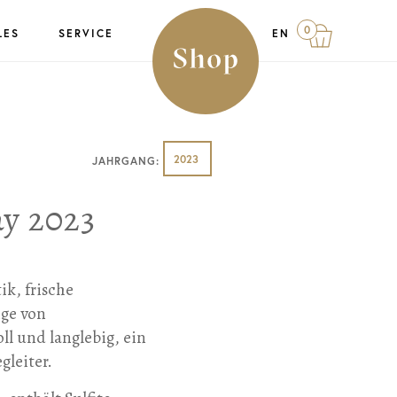
0
LES
SERVICE
EN
2023
JAHRGANG:
y 2023
ik, frische
nge von
ll und langlebig, ein
gleiter.