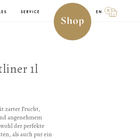
0
LES
SERVICE
EN
liner 1l
it zarter Frucht,
 und angenehmem
owohl der perfekte
ten, als auch pur ein